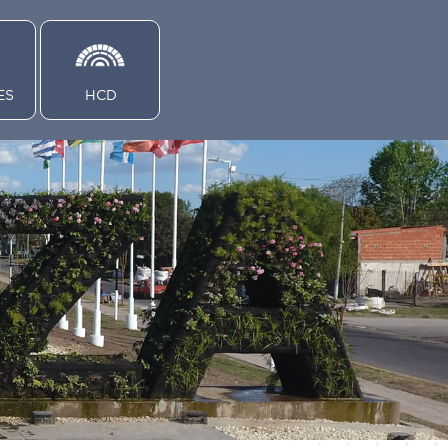
ES
HCD