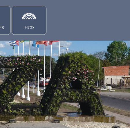
ES
HCD