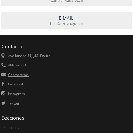
Central: 4295-6276
E-MAIL:
hcd@ezeiza.gob.ar
Contacto
Avellaneda 51, J.M. Ezeiza
4885-9000
Contáctenos
Facebook
Instagram
Twitter
Secciones
Institucional