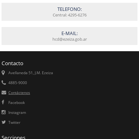
TELEFONO:
Central: 4295-6276
E-MAIL:
hcd@ezeiza.gob.ar
Contacto
Avellaneda 51, J.M. Ezeiza
4885-9000
Contáctenos
Facebook
Instagram
Twitter
Secciones